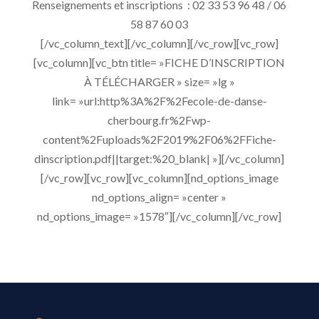
Renseignements et inscriptions : 02 33 53 96 48 / 06
58 87 60 03
[/vc_column_text][/vc_column][/vc_row][vc_row]
[vc_column][vc_btn title= »FICHE D’INSCRIPTION
À TÉLÉCHARGER » size= »lg »
link= »url:http%3A%2F%2Fecole-de-danse-
cherbourg.fr%2Fwp-
content%2Fuploads%2F2019%2F06%2FFiche-
dinscription.pdf||target:%20_blank| »][/vc_column]
[/vc_row][vc_row][vc_column][nd_options_image
nd_options_align= »center »
nd_options_image= »1578″][/vc_column][/vc_row]