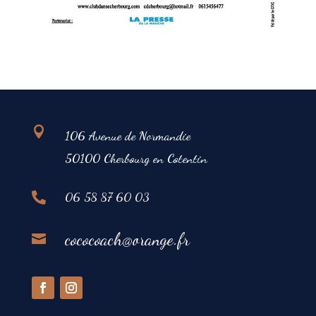

106 Avenue de Normandie
50100 Cherbourg en Cotentin
06 58 87 60 03

cococoach@orange.fr
